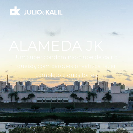
ALAMEDA JK
Um super condomínio-clube de cair o
queixo, com parques privativos, lazer
completo e duas torres.